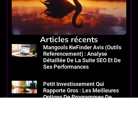
Articles récents
Mangools KwFinder Avis (Outils
Referencement) : Analyse
Détaillée De La Suite SEO Et De
Ses Performances
Petit Investissement Qui
Rapporte Gros : Les Meilleures
Options De Programmes De
Fidélité Et Cashback En 2024
Guide Financier : Ouvrir Un Kebab
Rentable Grâce À Une Sélection
Rigoureuse De Vos Fournisseurs