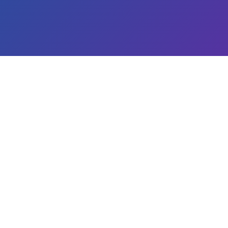
N
Ac
B2
Transformez votre page entreprise en un
B2
outil puissant grâce à nos stratégies
Ent
éprouvées. Suivez notre blog pour des
Ju
conseils en marketing et des tendances
Ma
actuelles. »
Se