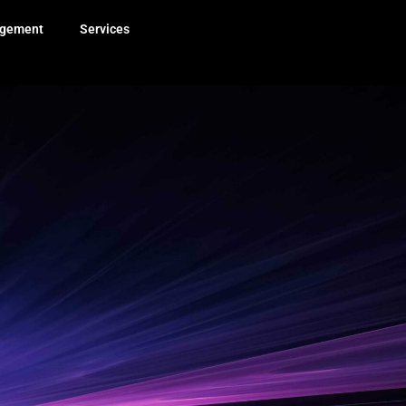
gement
Services