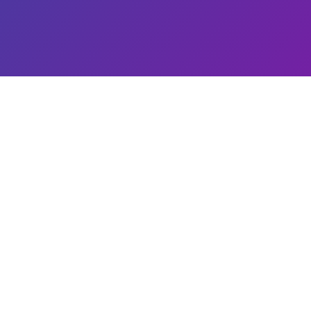
avigations
Liens utiles
Der
tu
Mentions légales
b
Contactez-nous
c
reprise
ridique
nagement
rvices
© Copyright 2024 – Tous Droits Réservés