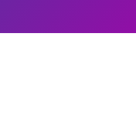
niers articles
Mangools KwFinder Avis (Outils
Referencement) : Analyse Détaillée de
la Suite SEO et de ses Performances
Petit investissement qui rapporte gros :
Les meilleures options de programmes
de fidélité et cashback en 2024