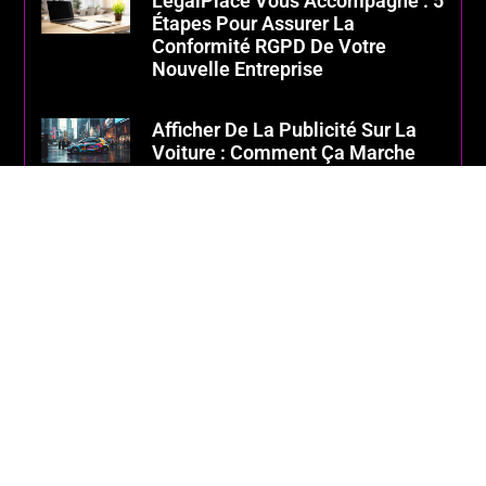
LegalPlace Vous Accompagne : 5
Étapes Pour Assurer La
Conformité RGPD De Votre
Nouvelle Entreprise
Afficher De La Publicité Sur La
Voiture : Comment Ça Marche
D’un Point De Vue Légal Et
Économique ?
Le Mans Et L’ADEMA Pour
Accompagner Les Entrepreneurs
Manceaux : Décryptage Des
Aides Publiques Disponibles
Ouvrir Une Sandwicherie : Les 3
Questions Clés Pour Votre
Ouverture En Collaboration Avec
Les Producteurs Locaux